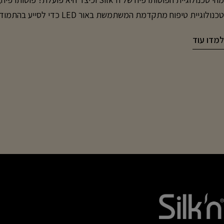
טכנולוגיית טיפוח מתקדמת המשתמשת באור
הטכנולוגיה אינה פולשנית, אינה כוללת ק
למדו עוד
פועלת? נוריות ה-LED מפזרות אנרגיית אור מבוקרת, הנספגת
בתאים. כל צבע אור פועל באופן שונה ומיועד לתת מענה למטרות טיפו
הטיפול שנבחרה. אור אדום מסייע לעידוד ייצור הקולגן, לשיפור מראה
מוצק וחיוני יותר אור כחול מתאים במיוחד לעור הנוטה לפצעונים ולשומ
ומאוזן יותר אור ענבר מסייע להרגעת העור, לשיפור רמת הלחות ולהפחת
שאינו אחיד אור אינפרא-אדום מגיע לשכבות עמוקות יותר של העור ומ
Silk'n מאפשרות לשלב את יתרונות הפוטותרפיה בשגרת הטיפוח הבית
זמן החלמה, ונמשך בדרך כלל דקות ספורות בלבד. שימוש עקבי ובהתא
בשיפור מראה הקמטים, הפיגמנטציה, הפצעונים, האדמומיות, היובש ומ