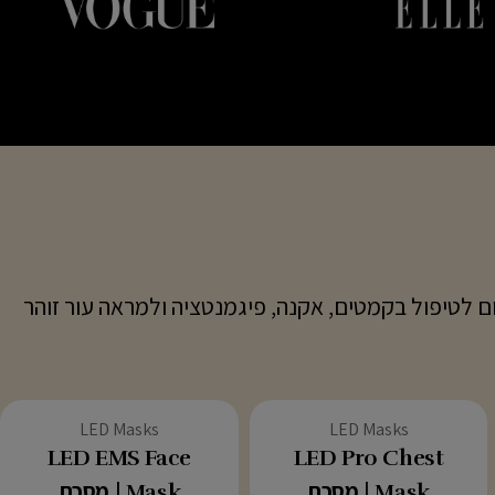
 הרחב בעולם, שפותחו בשיתוף דרמטולוגים ומבוססות על מחקרים קליניים. רק 10 דקות ביום לטיפול בקמטים, אקנה, פיגמנטציה ולמראה עור זוהר
סוג:
סוג:
LED Masks
LED Masks
LED EMS Face
LED Pro Chest
Mask | מסכת
Mask | מסכת