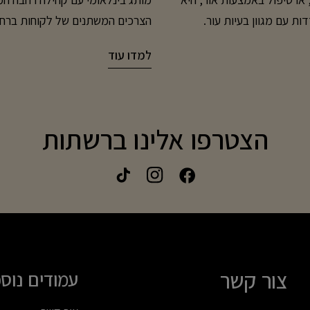
 LED כדי לסייע בהתמודדות עם מגוון בעיות עור.
רינת UV ואינה גורמת לפגיעה בשכבת העור. כיצד הטכנולוגיה
המותג זכה גם להכרה מצד גופי תוכן
למדו עוד
 בשכבות העור ומעודדת תהליכים טבעיים
ח שונות, בהתאם לדגם ולתוכנית
 הקמטוטים ולהענקת מראה עור
המותג את מכש
ניות ומסייע להשגת מראה עור נקי
הצטרפו אלינו ברשתות
ת מראה אדמומיות וגוון עור
שילוב טכנולוגיות מתקדמות בתחומי
סייע בתהליכי ההתחדשות
הטבעיים, בשיפור המרקם ובהפחתת סימני גיל טיפול מקצועי – בנוחות של הבית מסכות ה-LED של
הוא להפוך טכנולוגיות מקצועיות ל
ית. הטיפול נוח, ללא כאב וללא
את שגרת החיים לטיפול, המכשיר
ם להוראות המכשיר עשוי לסייע
התוצאה היא מגוון פתרונות המיוע
רקם העור.
מרקם העור והזוהר שלו, ועד לשילו
של Silk'n אינו מבוסס רק ע
צור קשר
עמודים נוס
ומשתלב באופן טבעי בחיי היום־יום