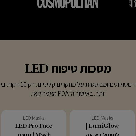
מסכות טיפוח LED
מגוון מסכות הלד (LED)
יותר. באישור ה־FDA האמריקאי.
סוג:
סוג:
LED Masks
LED Masks
LED Pro Face
LumiGlow |
לטיפול באקנה
Mask | מסכת