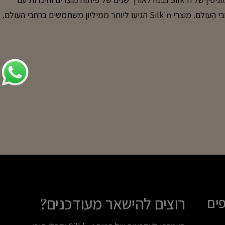
הצרכים המשתנים של לקוחות ברחבי העולם. מוצרי Silk'n הגיעו ליותר ממיליון משתמשים ברחבי העולם.
 ומגזינים בינלאומיים בתחום היופי והלייף סטייל. מחלוצי עולם הביוטי
הסיפור של Silk'n התחיל בתחילת שנות האלפיים, כאשר צוות של אנשי מקצוע מתחום טכנולוגיית ה־IPL
פעל לפיתוח מכשיר להסרת שיער המבוסס על אור, שיהיה מותאם לשימוש ביתי. בשנת 2006 השיק
יר ה־IPL הביתי הראשון בעולם, מהלך שסייע להפוך טיפולים המבוססים על אנרגיית אור
לנגישים ונוחים יותר עבור הצרכן הביתי. מאז המשיך Silk'n לפתח ולהרחיב את מגוון המוצרים שלו, תוך
 הסרת השיער, טיפוח עור הפנים, מיצוק העור, פוטותרפיה, טיפוח
השיער, טיפוח הגוף ובריאות הפה. חדשנות שנועדה לחיים האמיתיים אחד העקרונות המרכזיים של Silk'n
מוצרים פשוטים ונוחים לשימוש. במקום לקבוע תור לקליניקה ולהתאים
ים מאפשרים לשלב את הטיפוח בזמן ובמקום המתאימים למשתמשים.
דים לצרכים שונים – החל מהפחתת מראה קמטוטים, דרך שיפור מראה
ב טיפולי אור מתקדמים בשגרת הטיפוח. יותר ממכשיר טיפוח המוניטין
ל טכנולוגיה, אלא גם על תפיסה שלפיה טיפוח עצמי צריך להיות נגיש, נוח
רוצים להישאר מעודכנים?
פים
. כל מוצר נועד להפוך את זמן הטיפוח הביתי לחוויה מתקדמת ופשוטה